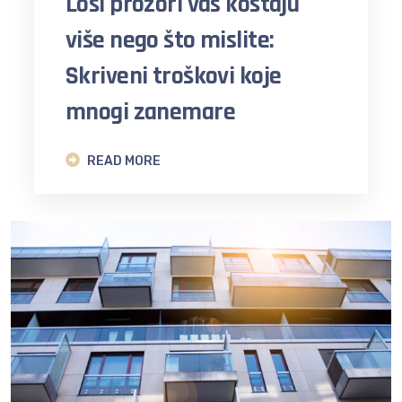
Loši prozori vas koštaju
više nego što mislite:
Skriveni troškovi koje
mnogi zanemare
READ MORE