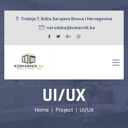
Trešnje 7, Ilidža Sarajevo Bosna i Hercegovina
narudzba@komarnik.ba
UI/UX
Home
Project
UI/UX
|
|